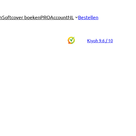
n
Softcover boeken
PRO
Account
NL
Bestellen
Kiyoh 9.6 / 10