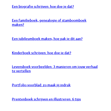
Een biografie schrijven: hoe doe je dat?
Een familieboek, genealogie of stamboomboek
maken?
Een jubileumboek maken, hoe pak je dit aan?
Kinderboek schrijven: hoe doe je dat?
Levensboek voorbeelden: 3 manieren om jouw verhaal
te vertellen
Portfolio voorblad: zo maak jij indruk
Prentenboek schrijven en illustreren: 6 tips