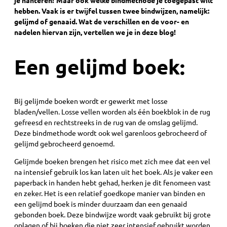
je hanteren? Maar ook welke bindmethode je toegepast wilt
hebben. Vaak is er twijfel tussen twee bindwijzen, namelijk:
gelijmd of genaaid. Wat de verschillen en de voor- en
nadelen hiervan zijn, vertellen we je in deze blog!
Een gelijmd boek:
Bij gelijmde boeken wordt er gewerkt met losse
bladen/vellen. Losse vellen worden als één boekblok in de rug
gefreesd en rechtstreeks in de rug van de omslag gelijmd.
Deze bindmethode wordt ook wel garenloos gebrocheerd of
gelijmd gebrocheerd genoemd.
Gelijmde boeken brengen het risico met zich mee dat een vel
na intensief gebruik los kan laten uit het boek. Als je vaker een
paperback in handen hebt gehad, herken je dit fenomeen vast
en zeker. Het is een relatief goedkope manier van binden en
een gelijmd boek is minder duurzaam dan een genaaid
gebonden boek. Deze bindwijze wordt vaak gebruikt bij grote
oplagen of bij boeken die niet zeer intensief gebruikt worden.