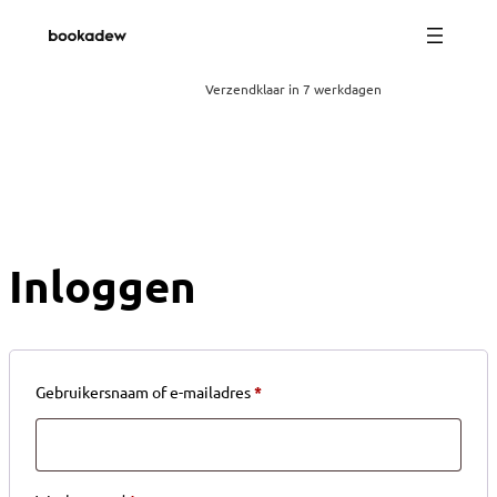
Ga
naar
de
inhoud
Verzendklaar in 7 werkdagen
Inloggen
Verplicht
Gebruikersnaam of e-mailadres
*