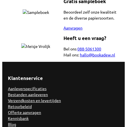
Gratis sampleboek
Beoordeel zelf onze kwaliteit
en de diverse papiersoorten.
Aanvragen
Heeft u een vraag?
Bel ons
088-5061300
Mail ons:
hallo@bookadew.nl
Klantenservice
Aanleverspecificaties
Bestanden aanleveren
Verzendkosten en levertijden
Retourbeleid
Offerte aanvragen
Kennisbank
Blog