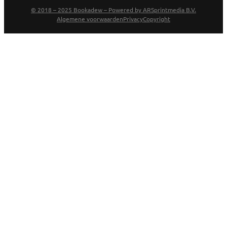
© 2018 – 2025 Bookadew – Powered by ARSprintmedia B.V.
Algemene voorwaarden
Privacy
Copyright