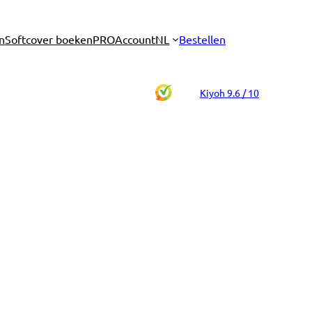
n
Softcover boeken
PRO
Account
NL
Bestellen
Kiyoh 9.6 / 10