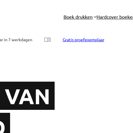
Boek drukken
Hardcover boeke
ar in 7 werkdagen
Gratis proefexemplaar
L VAN
D