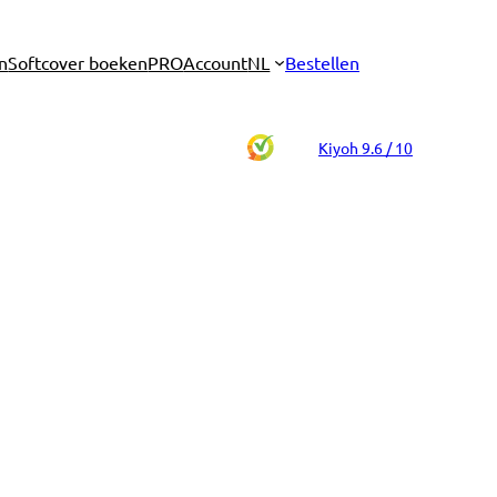
n
Softcover boeken
PRO
Account
NL
Bestellen
Kiyoh 9.6 / 10