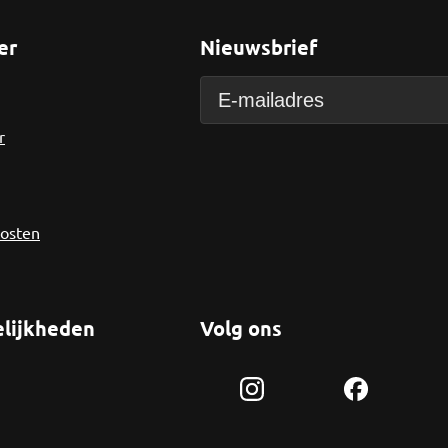
er
Nieuwsbrief
r
kosten
lijkheden
Volg ons