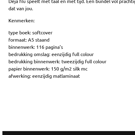
Déjà Nu speelt met taal en met tijd. Een bundel vol prach
dat van jou.
Kenmerken:
type boek: softcover
formaat: A5 staand
binnenwerk: 116 pagina’s
bedrukking omslag: eenzijdig full colour
bedrukking binnenwerk: tweezijdig full colour
papier binnenwerk: 150 g/m2 silk mc
afwerking: eenzijdig matlaminaat