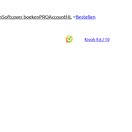
n
Softcover boeken
PRO
Account
NL
Bestellen
Kiyoh 9.6 / 10