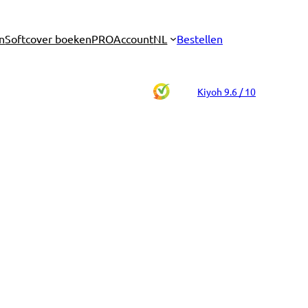
n
Softcover boeken
PRO
Account
NL
Bestellen
Kiyoh 9.6 / 10