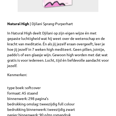
Natural High
| Djilani Sprang-Purperhart
In Natural High deelt Djilani op zijn eigen wijze én met
gepaste luchtigheid wat hij weet over de wetenschap en de
kracht van meditatie. Én als jij jezelf eraan overgeeft, leer je
hoe jij jezelf in 7 weken high mediteert. Geen pillen, jointje,
paddo’s of een glaasje wijn. Gewoon high worden met dat wat
gratis is voor iedereen. Lucht, tijd én liefdevolle aandacht voor
jezelf.
Kenmerken:
type boek: softcover
formaat: A5 staand
binnenwerk: 298 pagina’s
bedrukking omslag: tweezijdig full colour
bedrukking binnenwerk: tweezijdig zwart
papier binnenwerk: 90 g/ms romandruk