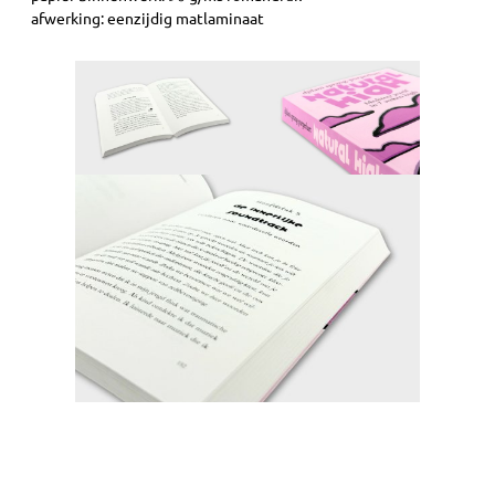
afwerking: eenzijdig matlaminaat