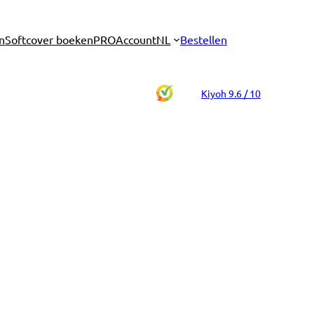
n
Softcover boeken
PRO
Account
NL
Bestellen
Kiyoh 9.6 / 10