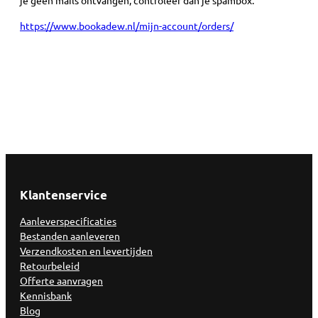
je geen mails ontvangen, controleer dan je spambox.
https://www.bookadew.nl/mijn-account/orders/
Klantenservice
Aanleverspecificaties
Bestanden aanleveren
Verzendkosten en levertijden
Retourbeleid
Offerte aanvragen
Kennisbank
Blog